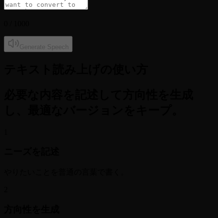
0
/ 1000
Generate Speech
テキスト読み上げの使い方
必要な内容を記述して方向性を生成
し、最適なバージョンをキープ。
1
ニーズを記述
やりたいことを普通の言葉で書く。
2
方向性を生成