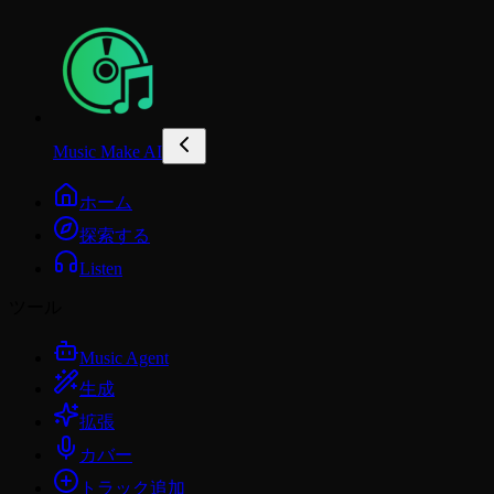
Music Make AI
ホーム
探索する
Listen
ツール
Music Agent
生成
拡張
カバー
トラック追加