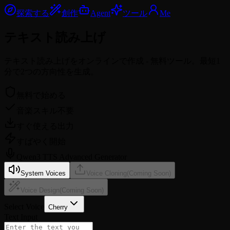
探索する
創作
Agent
ツール
Me
テキスト読み上げ
テキスト読み上げをオンラインで作成 - 無料ツール。最短1
分で2つの方向性を生成。
無料で始める
音楽スキル不要
すぐ使える出力
すばやく開始
Qwen3 TTS Advanced Generator
System Voices
Voice Cloning
(Coming Soon)
Voice Design
(Coming Soon)
Select Voice
Cherry
Text Input