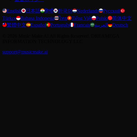
English
日本語
हिन्दी
한국어
Nederlands
Русский
Türkçe
Bahasa Indonesia
ไทย
Tiếng Việt
Polski
简体中文
繁體中文
Español
Português
Français
العربية
Deutsch
©
2026
Music Make AI
All Rights Reserved. DREAMEGA
INFORMATION TECHNOLOGY LLC
support@musicmake.ai