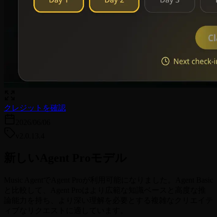
クレジットを確認
2026/06/06
v2.0.13.4
新しいAgent Proモデル
Music AgentでAgent Proが利用可能になりました。Agent Basic
と比較して、Agent Proはより広範な知識ベースと高度な推
論能力を持ち、より深い理解を必要とする複雑なクリエイテ
ィブなリクエストに適しています。