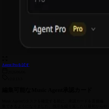
Agent Proを試す
2026/06/06
v2.0.13.3
編集可能なMusic Agent承認カード
Music Agentのタスクを確定する前に、承認カードを直接編
集できるようになりました。指示を繰り返したり最初からや