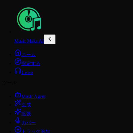
Music Make AI
ホーム
探索する
Listen
ツール
Music Agent
生成
拡張
カバー
トラック追加