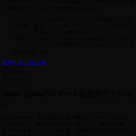
ップロードすると、スタイルを分析した上ですぐに使用可能
な2種類のスタイルタグの方向性を生成します。
アップロードした音声は、ジャンル、雰囲気、テンポ
の印象、楽器、ボーカル、アレンジメント、プロダク
ションの質感について分析されます。
分析が完了すると、AI Style Generatorはメインストリー
ムとオルタナティブの2種類のスタイルタグセットを自
動で作成します。
音声スタイルを分析
2026/06/03
v2.0.13.1
Music Agentのスマートな次のアクショ
ン
Music Agentが、各返信後の作業の継続をサポートするよう
になりました。最新の会話内容に基づいて、歌詞の調整、ト
ラックの拡張、スタイルの変更、生成された結果の確認など