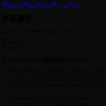
探索する
創作
Agent
ツール
Me
更新履歴
MusicMake.ai の最新情報を確認できる公式ソース
2026/07/05
v2.0.14.4
よりスムーズな楽曲制作フォーム
AI Music Generatorのフォームを制作がより速くなるよう再デ
ザインしました。歌詞とスタイルの入力欄が分かりやすくな
り、アイコンの操作説明がホバー時に表示されるようにな
り、大きなフォームエリアが視覚的な仕様通りに動作するよ
うになりました。
自分の歌詞とスタイルプロンプトをプライベートライ
ブラリに保存し、いつでも再利用したり削除したりで