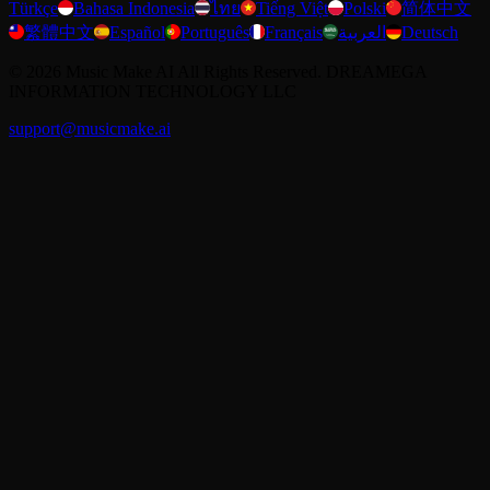
Türkçe
Bahasa Indonesia
ไทย
Tiếng Việt
Polski
简体中文
繁體中文
Español
Português
Français
العربية
Deutsch
©
2026
Music Make AI
All Rights Reserved. DREAMEGA
INFORMATION TECHNOLOGY LLC
support@musicmake.ai