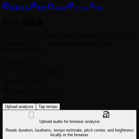
探索する
創作
Agent
ツール
Me
BPM
検出器
アップロードした音声からBPMを自動検出し、タップテン
ポで確認できます。 Start free online with the focused
MusicMake workflow.
無料オンライン
アップロードして確認
すぐ使える出力
すぐ使えるワークフロー
Music Analysis Tool
Upload analysis
Tap tempo
Upload audio for browser analysis
Reads duration, loudness, tempo estimate, pitch center, and brightness
locally in the browser.