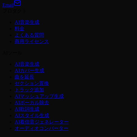
Email
プロダクト
AI音楽生成
料金
よくある質問
商用ライセンス
AIツール
AI音楽生成
AIカバー生成
曲を延長
セクション置換
トラック追加
AIマッシュアップ生成
AIボーカル除去
AI歌詞生成
AIスタイル生成
AI着信音ジェネレーター
オーディオコンバーター