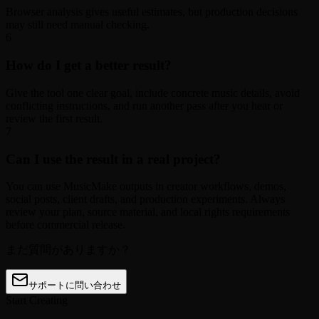
Browser analysis gives useful estimates, but production decisions
may still need manual checking.
6
How do I get a better result?
Give the tool one clear goal, include concrete music details, avoid
conflicting instructions, and run another pass after you hear or
review the first result.
7
Can I use the result in a real project?
You can use MusicMake outputs in creator workflows, demos,
social posts, client drafts, and production experiments. Always
review your plan, source material, and local rights requirements
before commercial release.
まだ質問がありますか？
サポートに問い合わせ
Start Creating