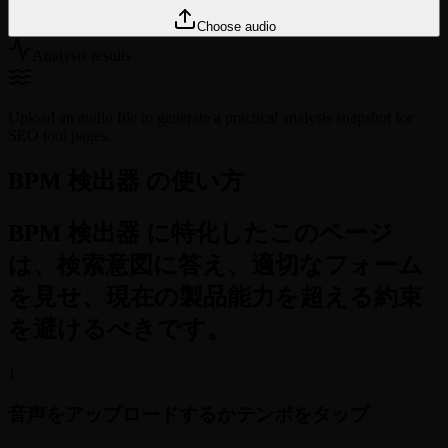
Choose audio
Analysis results
Upload an audio file to generate a practical analysis snapshot for
SEO tool pages.
BPM 検出器 の使い方
BPM 検出器 に特化したこのページ
は、検索意図に答え、適切なフォーム
を見せ、現在の製品能力を超える約束
を避けるべきです。
1
音声をアップロードするかテンポをタップ