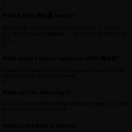
2
What is BPM 検出器 best for?
BPM 検出器 is built for this specific search intent: アップロード
した音声からBPMを自動検出し、タップテンポで確認でき
ます。
3
What should I enter or upload for BPM 検出器?
Upload a short audio clip or use the page controls when you need
tempo, key, pitch, or loudness estimates.
4
What can I do after using it?
You can copy the analysis summary and reuse the tempo, key, pitch,
or loudness signals in another tool.
5
What are the limits of this tool?