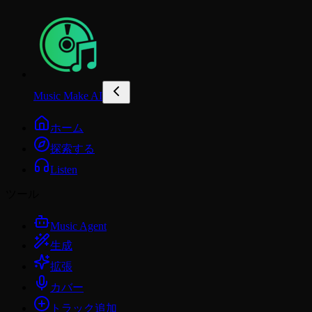
Music Make AI
ホーム
探索する
Listen
ツール
Music Agent
生成
拡張
カバー
トラック追加