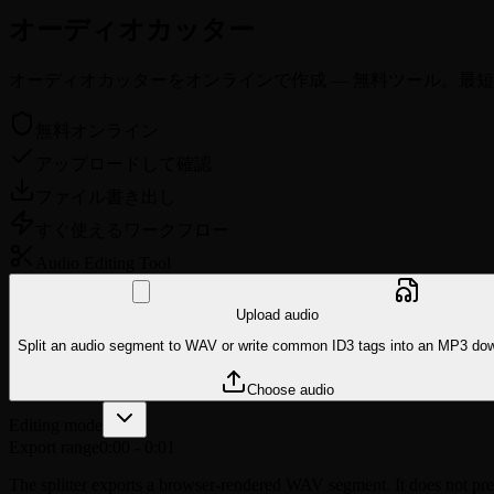
オーディオカッター
オーディオカッターをオンラインで作成 — 無料ツール。最短
無料オンライン
アップロードして確認
ファイル書き出し
すぐ使えるワークフロー
Audio
Editing Tool
Upload audio
Split an audio segment to WAV or write common ID3 tags into an MP3 do
Choose audio
Editing mode
Export range
0:00
-
0:01
The splitter exports a browser-rendered WAV segment. It does not pr