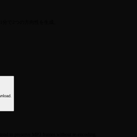
1分で2つの方向性を生成。
wnload.
etend to preserve MP3 frames without re-encoding.