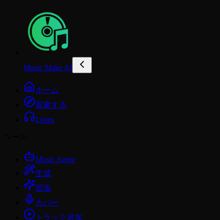
Music Make AI
ホーム
探索する
Listen
ツール
Music Agent
生成
拡張
カバー
トラック追加