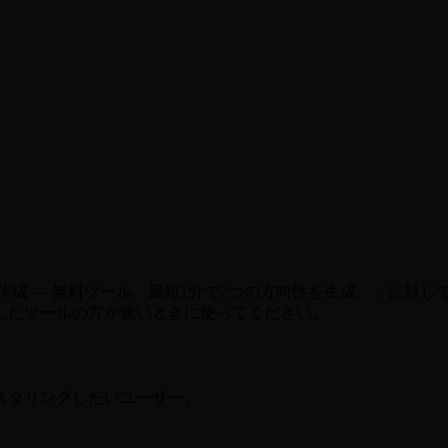
 — 無料ツール。最短1分で2つの方向性を生成。」に対して適切
したツールの方が速いときに使ってください。
スタリングしたいユーザー。