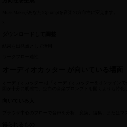
方向性を生成
MusicMakeがあなたのpromptを音楽の方向性に変えます。
3
ダウンロードして調整
結果を出発点として活用
ワークフロー適性
オーディオカッター が向いている場面
オーディオカッター は「オーディオカッターをオンラインで作成
図が十分に明確で、空白の音楽プロンプトを開くよりも特化
向いている人
ブラウザ中心のフローで音声を分析、変換、編集、またはマ
得られるもの