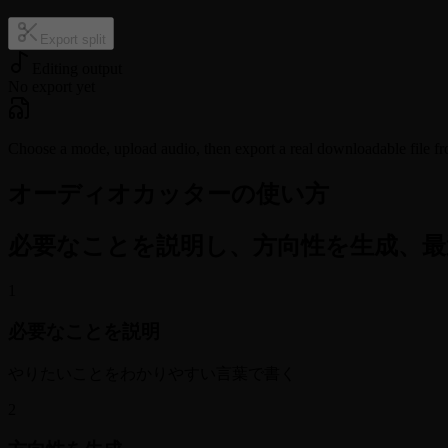
Export split
Editing output
No export yet
Choose a mode, upload audio, then export a real downloadable file fr
オーディオカッターの使い方
必要なことを説明し、方向性を生成、最
1
必要なことを説明
やりたいことをわかりやすい言葉で書く
2