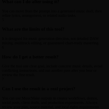
What can I do after using it?
You can move from the prompt into a generated music draft, then
refine lyrics, arrangement, or related audio tasks.
5
What are the limits of this tool?
It is designed for music generation direction, not detailed DAW
mixing, multitrack editing, or guaranteed chart-ready mastering.
6
How do I get a better result?
Give the tool one clear goal, include concrete music details, avoid
conflicting instructions, and run another pass after you hear or
review the first result.
7
Can I use the result in a real project?
You can use MusicMake outputs in creator workflows, demos,
social posts, client drafts, and production experiments. Always
review your plan, source material, and local rights requirements