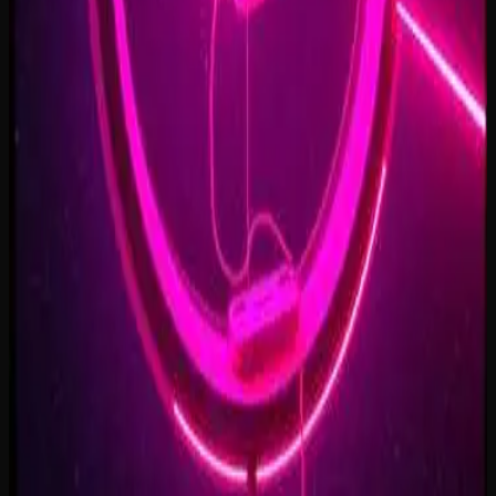
Forest of Turning Pages
3:09
Starbound Heart
3:15
Starlight Run
3:16