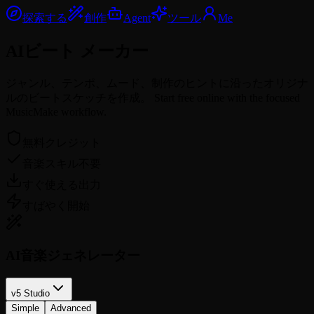
探索する
創作
Agent
ツール
Me
AIビート
メーカー
ジャンル、テンポ、ムード、制作のヒントに沿ったオリジナ
ルのビートスケッチを作成。 Start free online with the focused
MusicMake workflow.
無料クレジット
音楽スキル不要
すぐ使える出力
すばやく開始
AI音楽ジェネレーター
v5 Studio
Simple
Advanced