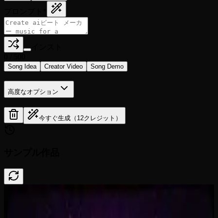
プロンプト
*
インスト
0
/
500
Song Idea
Creator Video
Song Demo
高度なオプション
今すぐ生成（12クレジット）
サンプル作品
Done In A Click