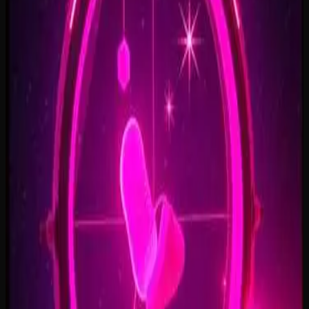
Open Doors, On Air
2:34
Welcome Back, You’re In
2:50
Rise To The Reveal
3:11