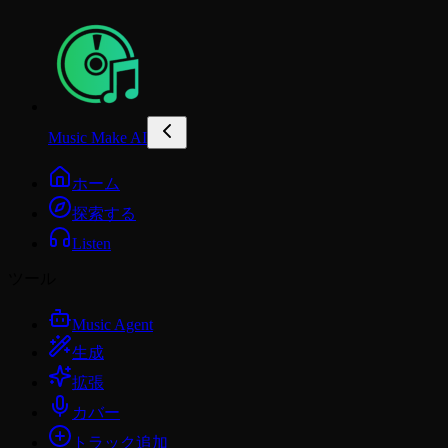
Music Make AI
ホーム
探索する
Listen
ツール
Music Agent
生成
拡張
カバー
トラック追加