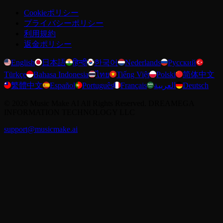
Cookieポリシー
プライバシーポリシー
利用規約
返金ポリシー
English
日本語
हिन्दी
한국어
Nederlands
Русский
Türkçe
Bahasa Indonesia
ไทย
Tiếng Việt
Polski
简体中文
繁體中文
Español
Português
Français
العربية
Deutsch
©
2026
Music Make AI
All Rights Reserved. DREAMEGA
INFORMATION TECHNOLOGY LLC
support@musicmake.ai