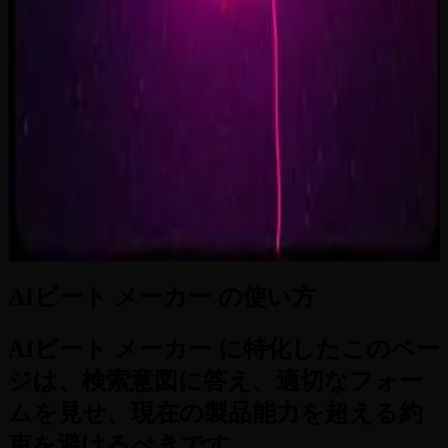
Supernova on the Floor
2:33
Zero-Gravity Heart
3:24
AIビート メーカー の使い方
AIビート メーカー に特化したこのペー
ジは、検索意図に答え、適切なフォー
ムを見せ、現在の製品能力を超える約
束を避けるべきです。