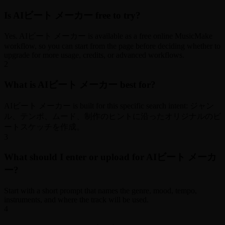
Is AIビート メーカー free to try?
Yes. AIビート メーカー is available as a free online MusicMake
workflow, so you can start from the page before deciding whether to
upgrade for more usage, credits, or advanced workflows.
2
What is AIビート メーカー best for?
AIビート メーカー is built for this specific search intent: ジャン
ル、テンポ、ムード、制作のヒントに沿ったオリジナルのビ
ートスケッチを作成。
3
What should I enter or upload for AIビート メーカ
ー?
Start with a short prompt that names the genre, mood, tempo,
instruments, and where the track will be used.
4