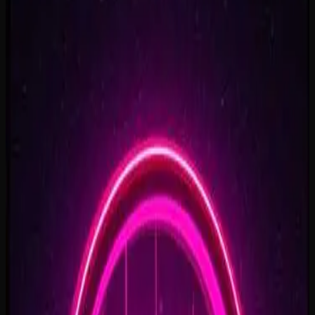
0:41
Rise To What's Next
2:48
Faster By Design
2:54
Chasing Horizons
3:37