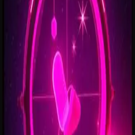
Open Doors, On Air
2:34
Welcome Back, You’re In
2:50
Rise To The Reveal
3:11