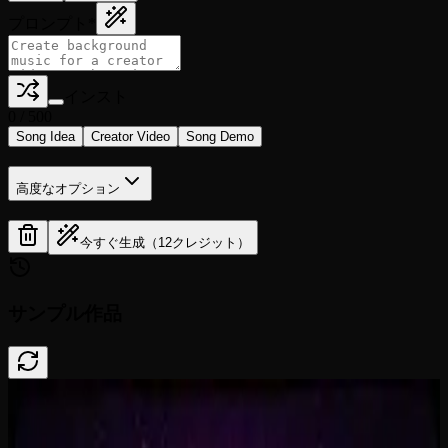
プロンプト
*
インスト
0
/
500
Song Idea
Creator Video
Song Demo
高度なオプション
今すぐ生成（12クレジット）
サンプル作品
Done In A Click