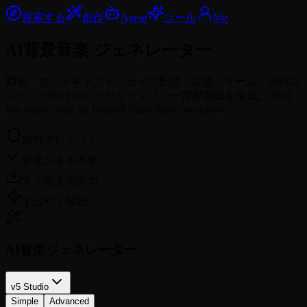
探索する
創作
Agent
ツール
Me
AI背景音楽
ジェネレーター
動画、ポッドキャスト、ライブ配信、広告、ゲーム、SNSコ
ンテンツ向けのロイヤリティフリー背景音楽を生成。 Start
free online with the focused MusicMake workflow.
無料クレジット
音楽スキル不要
すぐ使える出力
すばやく開始
AI音楽ジェネレーター
v5 Studio
Simple
Advanced