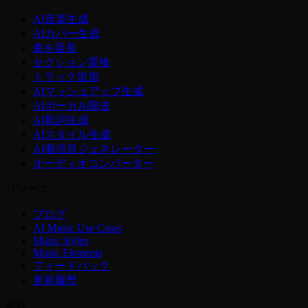
AI音楽生成
AIカバー生成
曲を延長
セクション置換
トラック追加
AIマッシュアップ生成
AIボーカル除去
AI歌詞生成
AIスタイル生成
AI着信音ジェネレーター
オーディオコンバーター
リソース
ブログ
AI Music Use Cases
Music Styles
Music Elements
フィードバック
更新履歴
会社