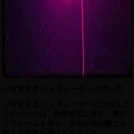
Supernova on the Floor
2:33
Zero-Gravity Heart
3:24
AI背景音楽 ジェネレーター の使い方
AI背景音楽 ジェネレーター に特化した
このページは、検索意図に答え、適切
なフォームを見せ、現在の製品能力を
超える約束を避けるべきです。