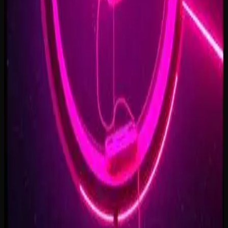
Forest of Turning Pages
3:09
Starbound Heart
3:15
Starlight Run
3:16