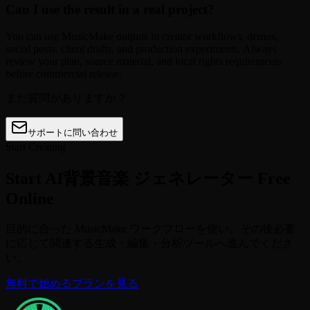
Can I use the result in a real project?
You can use MusicMake outputs in creator workflows, demos,
social posts, client drafts, and production experiments. Always
review your plan, source material, and local rights requirements
before commercial release.
まだ質問がありますか？
サポートに問い合わせ
Start Creating
Start AI背景音楽 ジェネレーター Free
Online
目的に合った MusicMake ワークフローを使い、その後必要
に応じて関連する生成・編集・分析ツールへ進んでくださ
い。
無料で始める
プランを見る