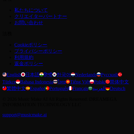
私たちについて
クリエイターパートナー
お問い合わせ
法務
Cookieポリシー
プライバシーポリシー
利用規約
返金ポリシー
English
日本語
हिन्दी
한국어
Nederlands
Русский
Türkçe
Bahasa Indonesia
ไทย
Tiếng Việt
Polski
简体中文
繁體中文
Español
Português
Français
العربية
Deutsch
©
2026
Music Make AI
All Rights Reserved. DREAMEGA
INFORMATION TECHNOLOGY LLC
support@musicmake.ai