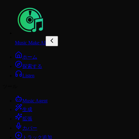
Music Make AI
ホーム
探索する
Listen
ツール
Music Agent
生成
拡張
カバー
トラック追加