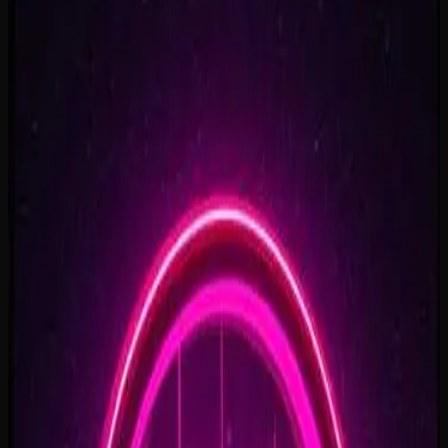
0:41
Rise To What's Next
2:48
Faster By Design
2:54
Chasing Horizons
3:37