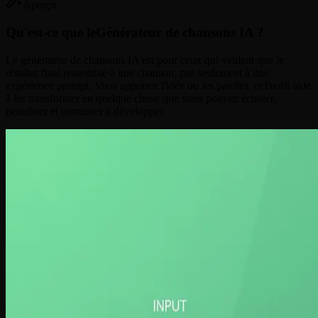
Aperçu
Qu'est-ce que le
Générateur de chansons IA ?
Le générateur de chansons IA est pour ceux qui veulent que le
résultat final ressemble à une chanson, pas seulement à une
expérience prompt. Vous apportez l'idée ou les paroles, et l'outil aide
à les transformer en quelque chose que vous pouvez écouter,
peaufiner et continuer à développer.