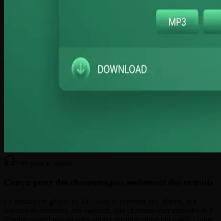
Prêt pour le studio
Conçu pour des chansons,
pas seulement des extraits
Le résultat est généré en 44,1 kHz et convient aux démos, aux
releases de créateurs, aux cadeaux, aux chansons conceptuelles et à
d'autres workflows où vous voulez quelque chose qui a déjà l'allure