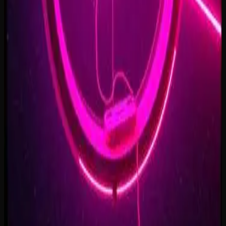
Forest of Turning Pages
3:09
Starbound Heart
3:15
Starlight Run
3:16
Supernova on the Floor