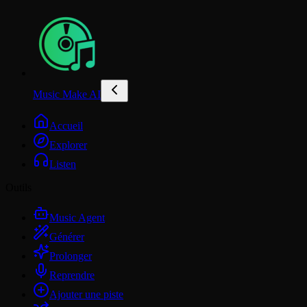
Music Make AI
Accueil
Explorer
Listen
Outils
Music Agent
Générer
Prolonger
Reprendre
Ajouter une piste