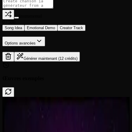
Instrumental
0
/
500
Song Idea
Emotional Demo
Creator Track
Options avancées
Générer maintenant (12 crédits)
Œuvres exemples
Done In A Click
0:41