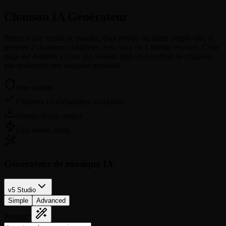
Chanson IA
Générateur
Partez d'une feuille de paroles, d'un refrain ou d'une simple idée et
générez 2 chansons complètes avec voix en 1 minute environ. Cette
page est destinée à ceux qui veulent déjà un brouillon de chanson,
pas seulement une esquisse musicale.
Free credits
Chanson IA Générateur workflow
Prompt-ready output
Fast online setup
Générateur de musique IA
v5 Studio
Simple
Advanced
Prompt
*