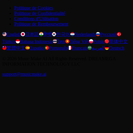
Politique de Cookies
Politique de Confidentialité
Conditions d'Utilisation
Politique de Remboursement
English
日本語
हिन्दी
한국어
Nederlands
Русский
Türkçe
Bahasa Indonesia
ไทย
Tiếng Việt
Polski
简体中文
繁體中文
Español
Português
Français
العربية
Deutsch
©
2026
Music Make AI
All Rights Reserved. DREAMEGA
INFORMATION TECHNOLOGY LLC
support@musicmake.ai