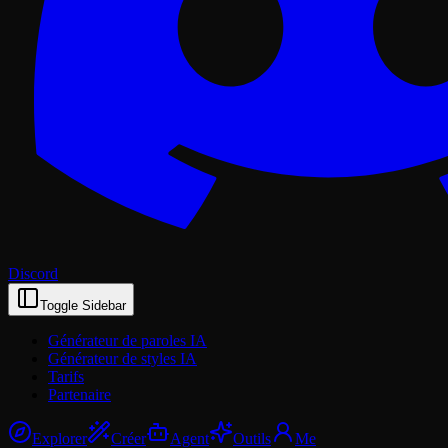
Discord
Toggle Sidebar
Générateur de paroles IA
Générateur de styles IA
Tarifs
Partenaire
Explorer
Créer
Agent
Outils
Me