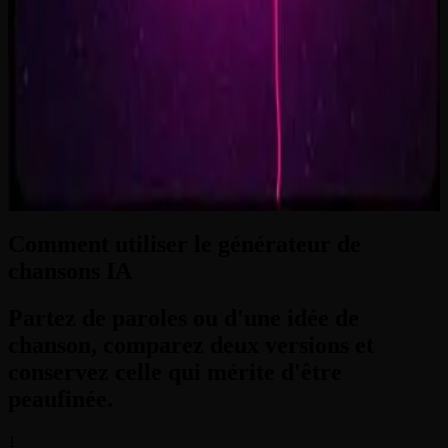
2:33
Zero-Gravity Heart
3:24
Comment utiliser le générateur de
chansons IA
Partez de paroles ou d'une idée de
chanson, comparez deux versions et
conservez celle qui mérite d'être
peaufinée.
1