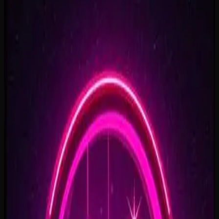
Rise To What's Next
2:48
Faster By Design
2:54
Chasing Horizons
3:37