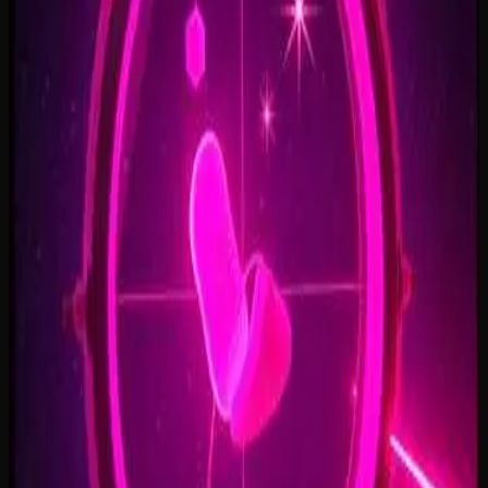
Open Doors, On Air
2:34
Welcome Back, You’re In
2:50
Rise To The Reveal
3:11