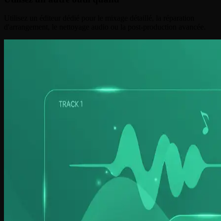
Utilisez un éditeur dédié pour le mixage détaillé, la réparation
d'arrangement, le nettoyage audio ou la post-production avancée.