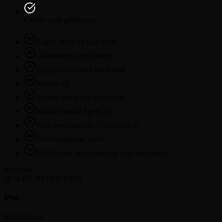
Certificat de génération
Export WAV et sans perte
Générations simultanées
Support prioritaire par e-mail
Reprise IA
Ajouter des pistes musicales
Flux de travail Agent Pro
Voix personnalisée / Clone vocal
Téléchargement audio
Télécharger de la musique pour prolonger
Populaire
50 % DE RÉDUCTION
Pro
$19.99
/mois