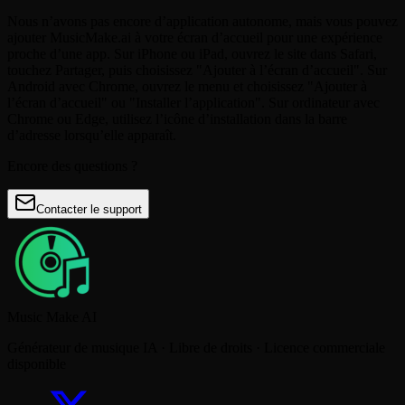
Nous n’avons pas encore d’application autonome, mais vous pouvez
ajouter MusicMake.ai à votre écran d’accueil pour une expérience
proche d’une app. Sur iPhone ou iPad, ouvrez le site dans Safari,
touchez Partager, puis choisissez "Ajouter à l’écran d’accueil". Sur
Android avec Chrome, ouvrez le menu et choisissez "Ajouter à
l’écran d’accueil" ou "Installer l’application". Sur ordinateur avec
Chrome ou Edge, utilisez l’icône d’installation dans la barre
d’adresse lorsqu’elle apparaît.
Encore des questions ?
Contacter le support
Music Make AI
Générateur de musique IA · Libre de droits · Licence commerciale
disponible