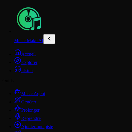
Music Make AI
Accueil
Explorer
Listen
Outils
Music Agent
Générer
Prolonger
Reprendre
Ajouter une piste