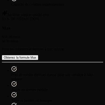
Capacité de création supplémentaire
Meilleur rapport qualité-prix
53 % DE RÉDUCTION
Max
$69.99
/mois
$839.88
/an
Pour les créateurs et équipes à fort volume
Obtenez la formule Max
Pool de crédits mensuel massif pour une création à haut
volume
Accès au dernier modèle
Texte et paroles en musique