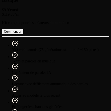
Basique
$9.99
/mois
$119.88
/an
Kit complet pour les créateurs du quotidien
Commencer
900 crédits/mois (75 générations standard / ~150 pistes)
Texte et paroles en musique
Générateur de paroles IA
Lecture avec défilement automatique des paroles
Accès au modèle le plus récent
Prolonger les chansons générées