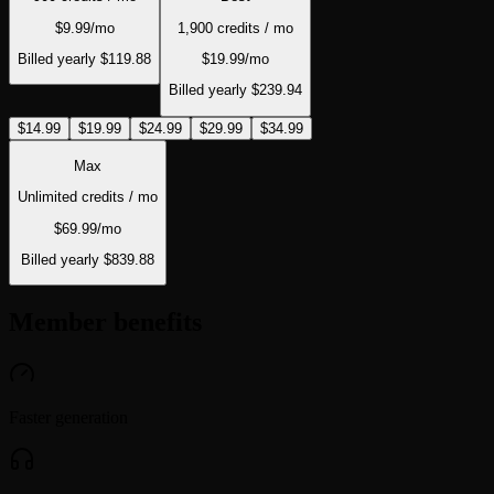
$9.99
/mo
1,900 credits / mo
Billed yearly
$119.88
$19.99
/mo
Billed yearly
$239.94
$14.99
$19.99
$24.99
$29.99
$34.99
Max
Unlimited credits / mo
$69.99
/mo
Billed yearly
$839.88
Member benefits
Faster generation