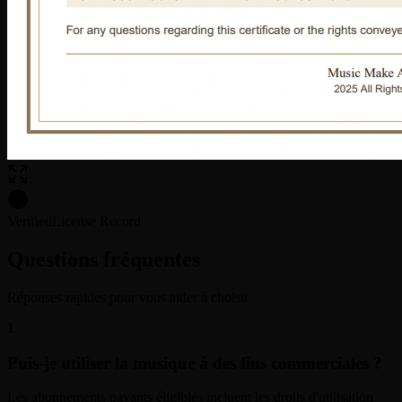
Verified
License Record
Questions fréquentes
Réponses rapides pour vous aider à choisir
1
Puis-je utiliser la musique à des fins commerciales ?
Les abonnements payants éligibles incluent les droits d'utilisation