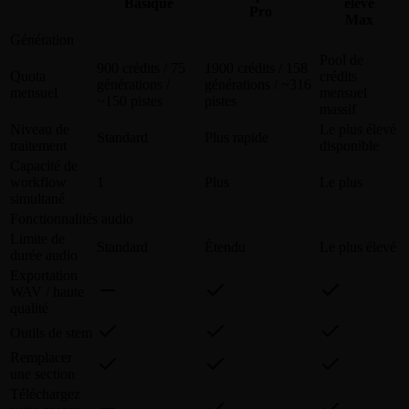
Basique
élevé
Pro
Max
Génération
Pool de
900 crédits / 75
1900 crédits / 158
Quota
crédits
générations /
générations / ~316
mensuel
mensuel
~150 pistes
pistes
massif
Niveau de
Le plus élevé
Standard
Plus rapide
traitement
disponible
Capacité de
workflow
1
Plus
Le plus
simultané
Fonctionnalités audio
Limite de
Standard
Étendu
Le plus élevé
durée audio
Exportation
WAV / haute
qualité
Outils de stem
Remplacer
une section
Téléchargez