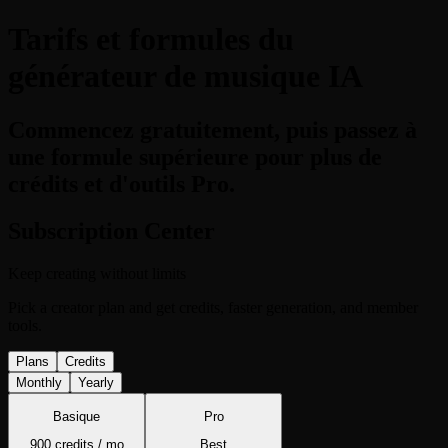
Tarifs et formules du
générateur de musique IA
Commencez gratuitement, puis passez à
une formule supérieure pour plus de
crédits et d'outils Pro.
Subscription Center
Keep creating without limits
Pick a creator plan and get credits, faster generation, and member
tools.
Plans
Credits
Monthly
Yearly
Basique
Pro
900 credits / mo
Best