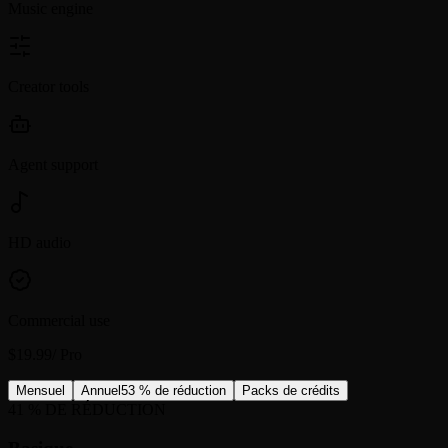
Music engine
Creator tools
Agent support
HD audio
Commercial use
$19.99
/
Pro
Mensuel
Annuel
53 % de réduction
Packs de crédits
41 % DE RÉDUCTION