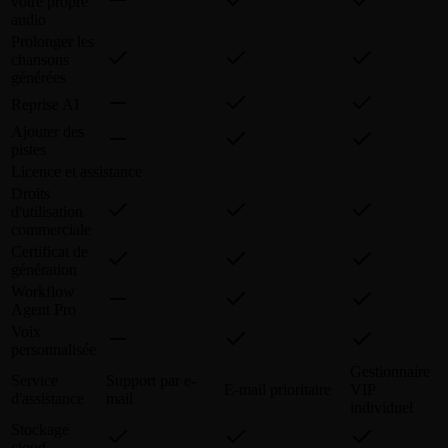
votre propre
audio
Prolonger les
chansons
générées
Reprise AI
Ajouter des
pistes
Licence et assistance
Droits
d'utilisation
commerciale
Certificat de
génération
Workflow
Agent Pro
Voix
personnalisée
Gestionnaire
Service
Support par e-
E-mail prioritaire
VIP
d'assistance
mail
individuel
Stockage
cloud