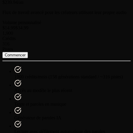
$239.94
/an
Flux de travail avancé pour les créateurs utilisant leur propre audio
Volume personnalisé
$14.99
$34.99
1,900
Crédits
316
Pistes
Commencer
1900 crédits/mois (158 générations standard / ~316 pistes)
Accès au modèle le plus récent
Texte et paroles en musique
Générateur de paroles IA
Lecture avec défilement automatique des paroles