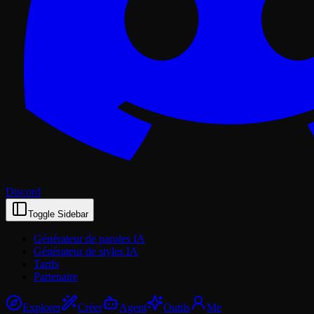
Discord
Toggle Sidebar
Générateur de paroles IA
Générateur de styles IA
Tarifs
Partenaire
Explorer
Créer
Agent
Outils
Me