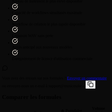
Niveau de traitement le plus élevé disponible
Capacité de workflows simultanés maximale
Workflow de création le plus rapide disponible
Livraison WAV sans perte
Accès anticipé aux nouveaux modèles
Enregistrement de licence d'utilisation commerciale
Vous avez des retours sur nos formules ?
Envoyer un commentaire
ou envoyez-nous un e-mail à
support@musicmake.ai
Comparer les formules
Volume
🔥
Populaire