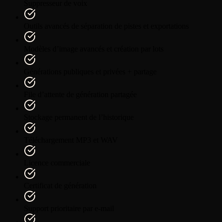
Suppresseur de voix
Outils avancés de séparation de pistes et exportations
Modèles d’image avancés et création par lots
Générations publiques et privées + partage
File d’attente de génération partagée
Stockage permanent de l’historique
Téléchargement MP3 et WAV
Licence commerciale
Certificat de génération
Support prioritaire par e-mail