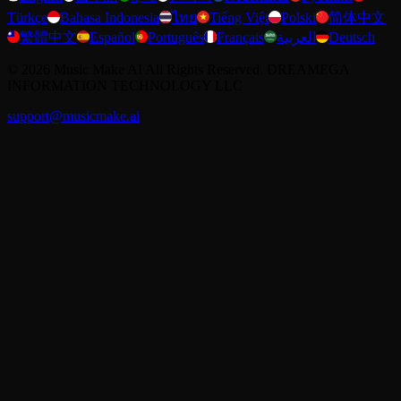
Türkçe
Bahasa Indonesia
ไทย
Tiếng Việt
Polski
简体中文
繁體中文
Español
Português
Français
العربية
Deutsch
©
2026
Music Make AI
All Rights Reserved. DREAMEGA
INFORMATION TECHNOLOGY LLC
support@musicmake.ai