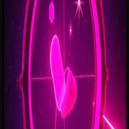
Open Doors, On Air
2:34
Welcome Back, You’re In
2:50
Rise To The Reveal
3:11