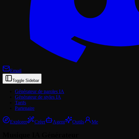
Email
Toggle Sidebar
Générateur de paroles IA
Générateur de styles IA
Tarifs
Partenaire
Explorer
Créer
Agent
Outils
Me
Musique IA
Générateur