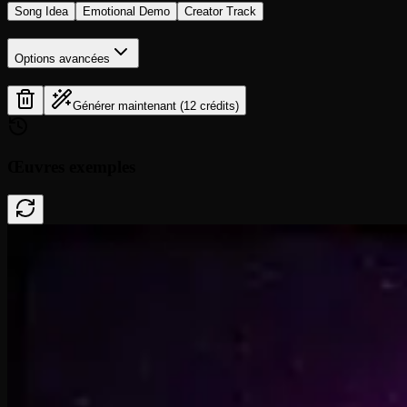
Song Idea
Emotional Demo
Creator Track
Options avancées
Générer maintenant (12 crédits)
Œuvres exemples
Done In A Click
0:41
Rise To What's Next