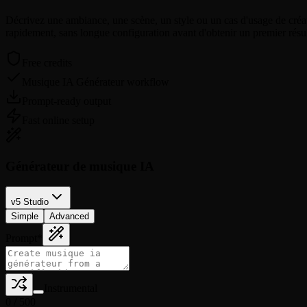
Décrivez une ambiance, une scène, un style ou un cas d'usage de créat
rapidement, sans longue configuration avant d'obtenir un premier résul
Free credits
Musique IA Générateur workflow
Prompt-ready output
Fast online setup
Générateur de musique IA
v5 Studio
Simple
Advanced
Prompt
*
Instrumental
0
/
500