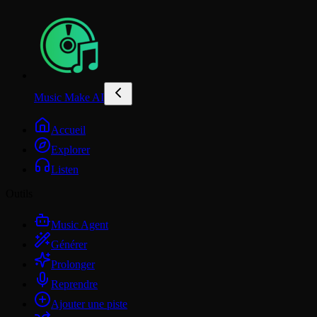
Music Make AI
Accueil
Explorer
Listen
Outils
Music Agent
Générer
Prolonger
Reprendre
Ajouter une piste