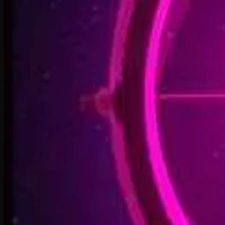
2:34
Welcome Back, You’re In
2:50
Rise To The Reveal
3:11
Forest of Turning Pages
3:09