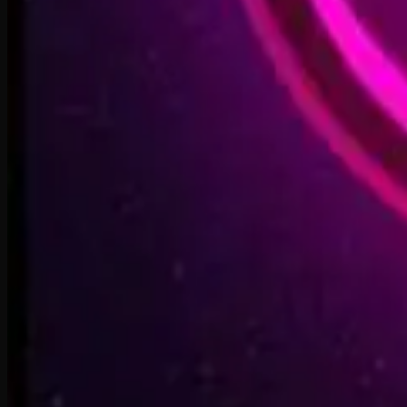
Starbound Heart
3:15
Starlight Run
3:16
Supernova on the Floor
2:33