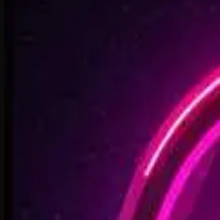
2:48
Faster By Design
2:54
Chasing Horizons
3:37
Open Doors, On Air