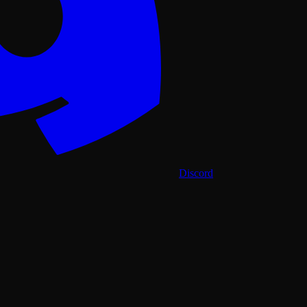
Discord