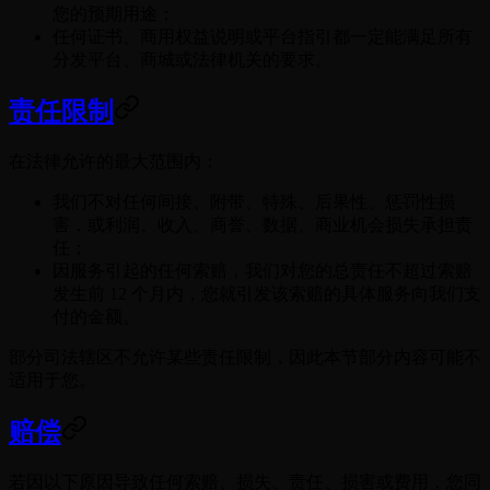
您的预期用途；
任何证书、商用权益说明或平台指引都一定能满足所有
分发平台、商城或法律机关的要求。
责任限制
在法律允许的最大范围内：
我们不对任何间接、附带、特殊、后果性、惩罚性损
害，或利润、收入、商誉、数据、商业机会损失承担责
任；
因服务引起的任何索赔，我们对您的总责任不超过索赔
发生前 12 个月内，您就引发该索赔的具体服务向我们支
付的金额。
部分司法辖区不允许某些责任限制，因此本节部分内容可能不
适用于您。
赔偿
若因以下原因导致任何索赔、损失、责任、损害或费用，您同