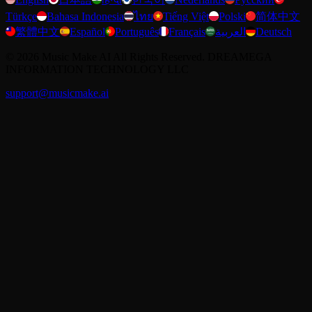
Türkçe
Bahasa Indonesia
ไทย
Tiếng Việt
Polski
简体中文
繁體中文
Español
Português
Français
العربية
Deutsch
©
2026
Music Make AI
All Rights Reserved. DREAMEGA
INFORMATION TECHNOLOGY LLC
support@musicmake.ai