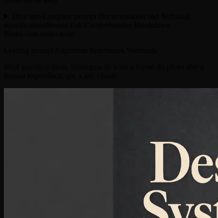
Dive into Complete prompt Documentation and Technical
Specifications
Reveal Full Comprehensive Breakdown
Pôster com muito texto
Leading prompt Alignment Benchmark Standards
Ideal quando o título, hierarquia do texto e layout do pôster têm a
mesma importância que a arte visual.