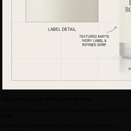
Foto principal de embalagem de luxo
Proven industry-standard Prompt best-practice generation workflow
guide
[produto] + [superfície/fundo] + [iluminação] + [acabamento] +
[contexto de uso]