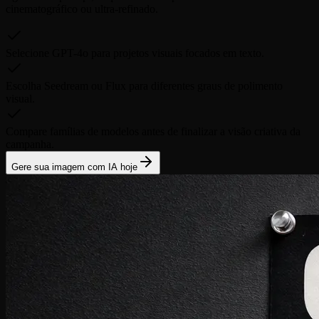
cinematográfico ou ultra-refinado.
Selecione GPT-4o para projetos visuais focados em texto.
Escolha Seedream ou Flux para diferentes graus de polimento
visual.
Compare famílias de modelos antes de finalizar a visão criativa da
campanha.
Gere sua imagem com IA hoje