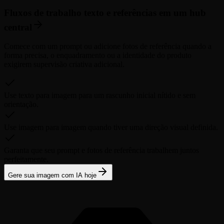
Fluxos de trabalho texto e referências em um hub
central
Comece com um prompt ou adicione fotos de referência quando a
forma precisa, o enquadramento ou a identidade do produto
exigirem supervisão criativa adicional.
Use texto para imagem para um rascunho inicial nítido e sem
orientação.
Use imagem para imagem quando tiver uma direção visual definida.
Garanta que seu prompt e fotos de referência trabalhem juntos
perfeitamente.
Gere sua imagem com IA hoje