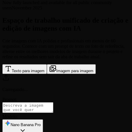
Now fully launched and available for all public community
users
November 2025
Espaço de trabalho unificado de criação e
edição de imagens com IA
Crie imagens com IA polidas e profissionais em menos de 60
segundos. Comece com um prompt de texto ou foto de referência,
alterne entre os melhores modelos de imagem durante o projeto e
refine os resultados sem sair da aba de trabalho atual.
Texto para imagem
Imagem para imagem
Carregando
...
Prompt:
Modelo:
Nano Banana Pro