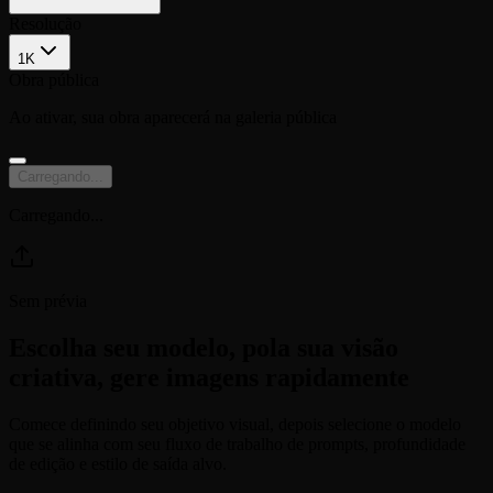
Resolução
1K
Obra pública
Ao ativar, sua obra aparecerá na galeria pública
Carregando
...
Carregando
...
Sem prévia
Escolha seu modelo, pola sua visão
criativa, gere imagens rapidamente
Comece definindo seu objetivo visual, depois selecione o modelo
que se alinha com seu fluxo de trabalho de prompts, profundidade
de edição e estilo de saída alvo.