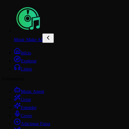
Music Make AI
Início
Explorar
Listen
Ferramentas
Music Agent
Gerar
Estender
Cover
Adicionar Faixa