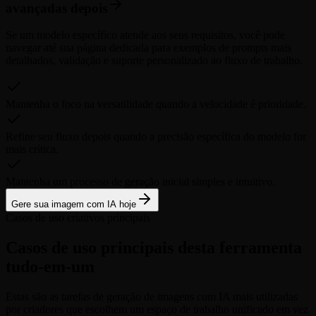
avançadas depois
Se um modelo específico atende aos seus requisitos, você pode
navegar até sua página dedicada para exemplos de prompts mais
detalhados, validação e suporte personalizado ao fluxo de trabalho.
Mantenha o foco na versatilidade quando a velocidade é prioridade.
Refine seu fluxo depois quando a precisão específica do modelo for
mais crítica.
Mantenha um processo de geração inicial simples e intuitivo.
Gere sua imagem com IA hoje
Casos de uso criativos principais
Casos de uso principais desta ferramenta
tudo-em-um
Estas são as tarefas de geração de imagens com IA mais utilizadas
por criadores que escolhem um espaço de trabalho unificado em vez