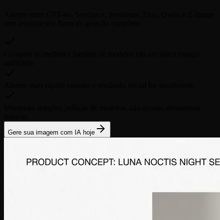
Alterne entre GPT-4o, Seedance, Seedream, Flux, Qwen e Z-Image
sem reiniciar seu fluxo de geração completo.
Compare as melhores famílias de modelos em um único espaço
unificado.
Alterne mais rápido quando o resultado inicial for insuficiente.
Mantenha seleções práticas de modelos, não apenas alternativas
teóricas.
Gere sua imagem com IA hoje