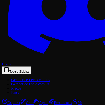
Discord
Toggle Sidebar
Gerador de Letras com IA
Gerador de Estilo com IA
Preços
Parceiro
Explorar
Criar
Agent
Ferramentas
Me