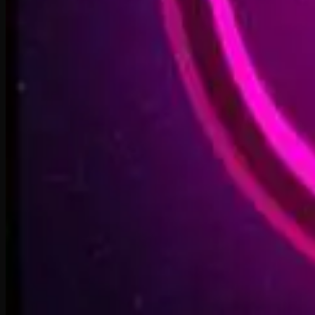
Forest of Turning Pages
3:09
Starbound Heart
3:15
Starlight Run
3:16