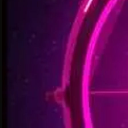
Open Doors, On Air
2:34
Welcome Back, You’re In
2:50
Rise To The Reveal
3:11