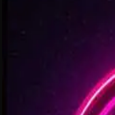
0:41
Rise To What's Next
2:48
Faster By Design
2:54
Chasing Horizons
3:37