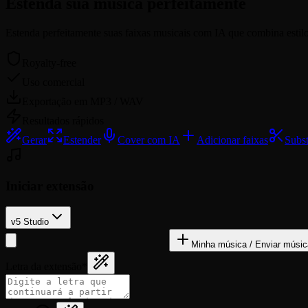
Estenda sua
música
perfeitamente
Estenda perfeitamente suas faixas musicais com IA que combina estilo,
Royalty-free
Uso comercial
Exportação em MP3 / WAV
Resultados rápidos
Gerar
Estender
Cover com IA
Adicionar faixas
Subst
Iniciar extensão
v5 Studio
Minha música / Enviar músic
Letra da extensão
*