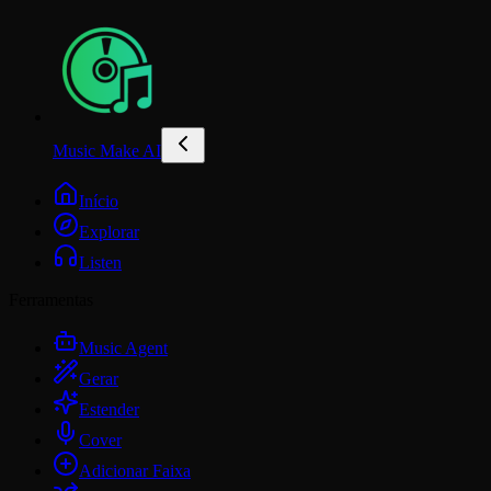
Music Make AI
Início
Explorar
Listen
Ferramentas
Music Agent
Gerar
Estender
Cover
Adicionar Faixa