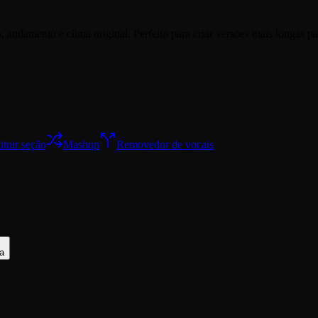
 andamento e clima original. Perfeito para criar versões mais longas p
ituir seção
Mashup
Removedor de vocais
a