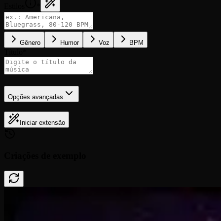
Estilos
*
Gênero
Humor
Voz
BPM
Título
*
Opções avançadas
Iniciar extensão
Criações de exemplo
Done In A Click