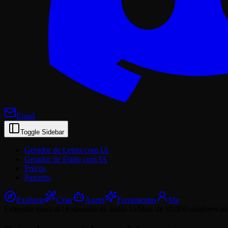
Email
Toggle Sidebar
Gerador de Letras com IA
Gerador de Estilo com IA
Preços
Parceiro
Explorar
Criar
Agent
Ferramentas
Me
Extensão musical | Expansão de áudio IA
Mais de 50.000 criadores n