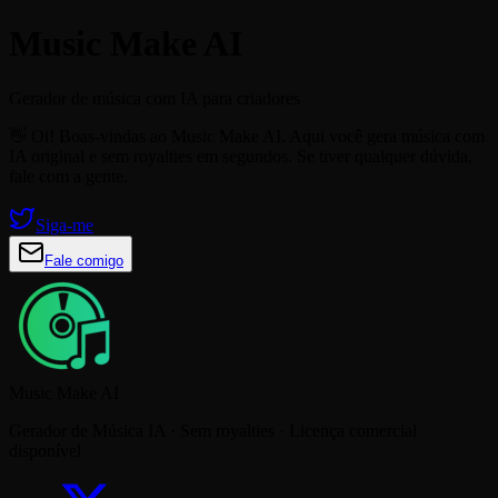
Music Make AI
Gerador de música com IA para criadores
👋 Oi! Boas-vindas ao Music Make AI. Aqui você gera música com
IA original e sem royalties em segundos. Se tiver qualquer dúvida,
fale com a gente.
Siga-me
Fale comigo
Music Make AI
Gerador de Música IA · Sem royalties · Licença comercial
disponível