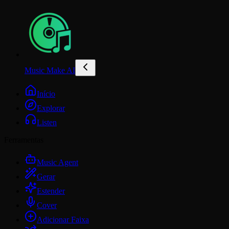
Music Make AI
Início
Explorar
Listen
Ferramentas
Music Agent
Gerar
Estender
Cover
Adicionar Faixa