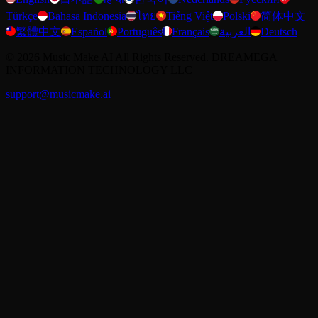
Türkçe
Bahasa Indonesia
ไทย
Tiếng Việt
Polski
简体中文
繁體中文
Español
Português
Français
العربية
Deutsch
©
2026
Music Make AI
All Rights Reserved. DREAMEGA
INFORMATION TECHNOLOGY LLC
support@musicmake.ai