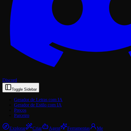
Discord
Toggle Sidebar
Gerador de Letras com IA
Gerador de Estilo com IA
Preços
Parceiro
Explorar
Criar
Agent
Ferramentas
Me