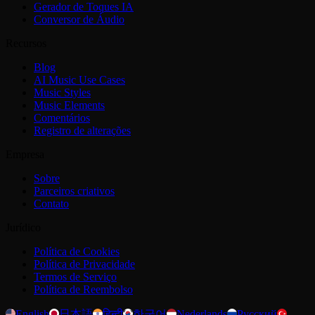
Gerador de Toques IA
Conversor de Áudio
Recursos
Blog
AI Music Use Cases
Music Styles
Music Elements
Comentários
Registro de alterações
Empresa
Sobre
Parceiros criativos
Contato
Jurídico
Política de Cookies
Política de Privacidade
Termos de Serviço
Política de Reembolso
English
日本語
हिन्दी
한국어
Nederlands
Русский