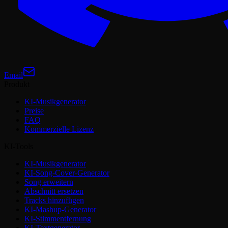
Email
Produkt
KI-Musikgenerator
Preise
FAQ
Kommerzielle Lizenz
KI-Tools
KI-Musikgenerator
KI-Song-Cover-Generator
Song erweitern
Abschnitt ersetzen
Tracks hinzufügen
KI-Mashup-Generator
KI-Stimmentfernung
KI-Textgenerator