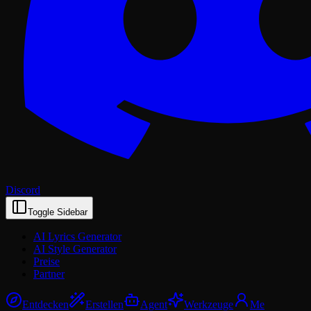
Discord
Toggle Sidebar
AI Lyrics Generator
AI Style Generator
Preise
Partner
Entdecken
Erstellen
Agent
Werkzeuge
Me