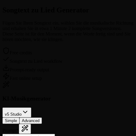
Songtext zu Lied
Generator
Fügen Sie Ihren Songtext ein, wählen Sie die musikalische Richtung
und erhalten Sie in etwa 1 Minute 2 komplette Songversionen.
Diese Seite ist für den Moment, wenn die Worte fertig sind und Sie
hören möchten, wie sie klingen.
Free credits
Songtext zu Lied workflow
Prompt-ready output
Fast online setup
KI-Musikgenerator
v5 Studio
Simple
Advanced
Prompt
*