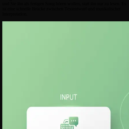
und Sie ihn als fertigen Song hören wollen, statt ihn nur zu lesen. Es
ist eine schnelle Brücke zwischen Textentwurf und musikalischer
Interpretation.