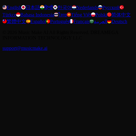
English
日本語
हिन्दी
한국어
Nederlands
Русский
Türkçe
Bahasa Indonesia
ไทย
Tiếng Việt
Polski
简体中文
繁體中文
Español
Português
Français
العربية
Deutsch
©
2026
Music Make AI
All Rights Reserved. DREAMEGA
INFORMATION TECHNOLOGY LLC
support@musicmake.ai