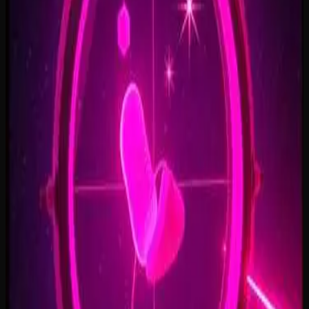
Open Doors, On Air
2:34
Welcome Back, You’re In
2:50
Rise To The Reveal
3:11