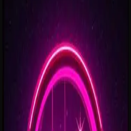
Rise To What's Next
2:48
Faster By Design
2:54
Chasing Horizons
3:37