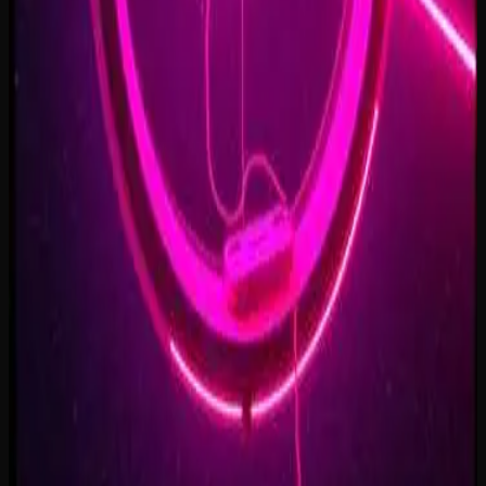
Forest of Turning Pages
3:09
Starbound Heart
3:15
Starlight Run
3:16
Supernova on the Floor