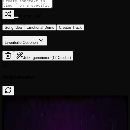
Instrumental
0
/
500
Song Idea
Emotional Demo
Creator Track
Erweiterte Optionen
Jetzt generieren (12 Credits)
Beispielwerke
Done In A Click
0:41