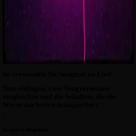
2:33
Zero-Gravity Heart
3:24
So verwenden Sie Songtext zu Lied
Text einfügen, zwei Songversionen
vergleichen und die behalten, die die
Worte am besten transportiert.
1
Songtext eingeben