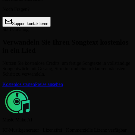
Noch Fragen?
Support kontaktieren
Start Creating
Verwandeln Sie Ihren Songtext kostenlos
in ein Lied
Nutzen Sie kostenlose Credits, um fertige Songtexte in vollständige
Songentwürfe mit Gesang, Struktur und einem klareren nächsten
Schritt zu verwandeln.
Kostenlos starten
Preise ansehen
Music Make AI
KI-Musikgenerator · Lizenzfrei · Kommerzielle Lizenz verfügbar