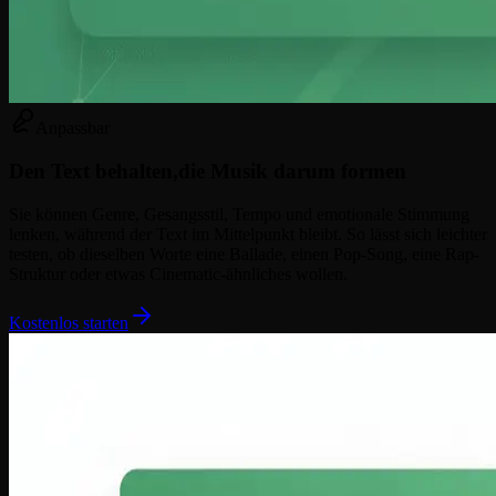
Anpassbar
Den Text behalten,
die Musik darum formen
Sie können Genre, Gesangsstil, Tempo und emotionale Stimmung
lenken, während der Text im Mittelpunkt bleibt. So lässt sich leichter
testen, ob dieselben Worte eine Ballade, einen Pop-Song, eine Rap-
Struktur oder etwas Cinematic-ähnliches wollen.
Kostenlos starten