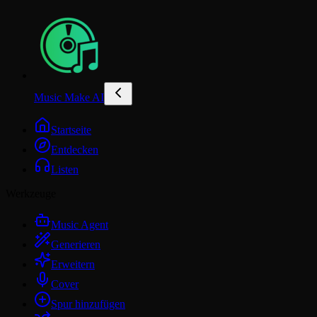
Music Make AI
Startseite
Entdecken
Listen
Werkzeuge
Music Agent
Generieren
Erweitern
Cover
Spur hinzufügen