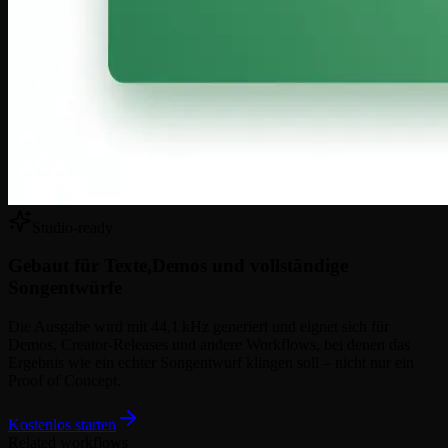
Studio-ready
Gebaut für Texte,
Demos und vollständige
Songentwürfe
Die Ausgabe wird mit 44,1 kHz generiert und eignet sich für
Demos, Creator-Releases und andere Workflows, bei denen das
Ergebnis wie ein echter Songentwurf klingen soll – nicht nur ein
Proof of Concept.
Kostenlos starten
Related workflows