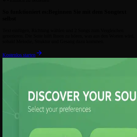
Einfach zu bedienen
So funktioniert es:
Beginnen Sie mit dem Songtext
selbst
Text einfügen, Richtung wählen und 2 Songs zum Vergleichen
generieren. Die Seite hilft Ihnen zu hören, was aus den Worten wird,
sobald Melodie, Struktur und Gesang dazu kommen.
Kostenlos starten