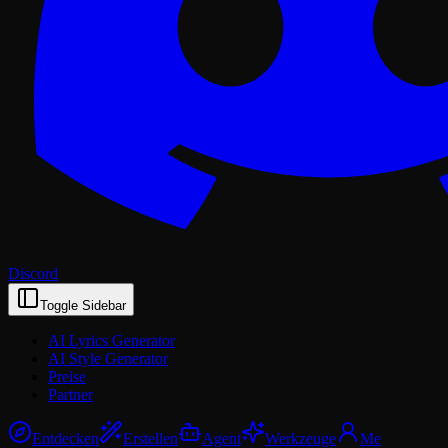
Discord
Toggle Sidebar
AI Lyrics Generator
AI Style Generator
Preise
Partner
Entdecken
Erstellen
Agent
Werkzeuge
Me