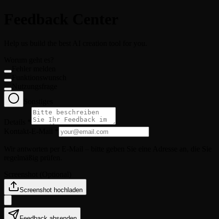
Feedback Center
Help us build the best AI creation tool for you.
Worum geht es?
Fehler melden
Funktionswunsch
Nutzungsfrage
Sonstiges
Details
*
Kontakt-E-Mail
*
Wir antworten per E-Mail – bitte geben Sie eine Adresse an, die Sie
regelmäßig prüfen.
Screenshot
(
Optional
)
Screenshot hochladen
Feedback absenden