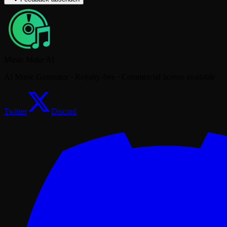
Music Make AI
AI Music Generator · Royalty-free · Commercial license available
Twitter
Discord