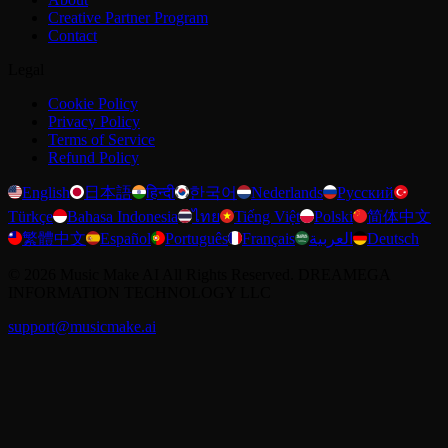
Creative Partner Program
Contact
Legal
Cookie Policy
Privacy Policy
Terms of Service
Refund Policy
English
日本語
हिन्दी
한국어
Nederlands
Русский
Türkçe
Bahasa Indonesia
ไทย
Tiếng Việt
Polski
简体中文
繁體中文
Español
Português
Français
العربية
Deutsch
©
2026
Music Make AI
All Rights Reserved. DREAMEGA
INFORMATION TECHNOLOGY LLC
support@musicmake.ai