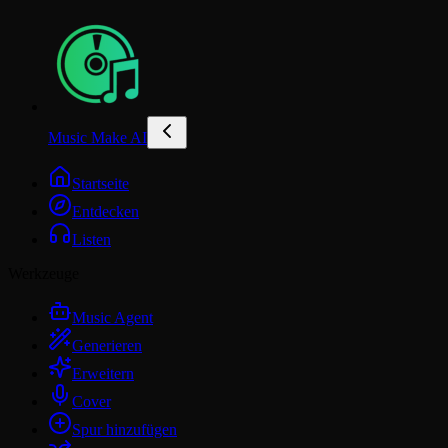
Music Make AI
Startseite
Entdecken
Listen
Werkzeuge
Music Agent
Generieren
Erweitern
Cover
Spur hinzufügen